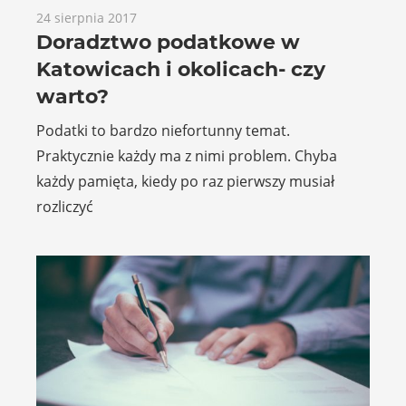
24 sierpnia 2017
Doradztwo podatkowe w
Katowicach i okolicach- czy
warto?
Podatki to bardzo niefortunny temat.
Praktycznie każdy ma z nimi problem. Chyba
każdy pamięta, kiedy po raz pierwszy musiał
rozliczyć