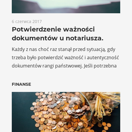
6 czerwca 2017
Potwierdzenie ważności
dokumentów u notariusza.
Każdy z nas choć raz stanął przed sytuacją, gdy
trzeba było potwierdzić ważność i autentyczność
dokumentów rangi państwowej. Jeśli potrzebna
FINANSE