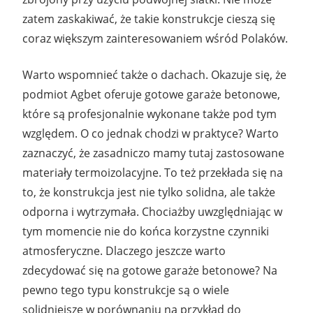
zatem zaskakiwać, że takie konstrukcje cieszą się
coraz większym zainteresowaniem wśród Polaków.
Warto wspomnieć także o dachach. Okazuje się, że
podmiot Agbet oferuje gotowe garaże betonowe,
które są profesjonalnie wykonane także pod tym
względem. O co jednak chodzi w praktyce? Warto
zaznaczyć, że zasadniczo mamy tutaj zastosowane
materiały termoizolacyjne. To też przekłada się na
to, że konstrukcja jest nie tylko solidna, ale także
odporna i wytrzymała. Chociażby uwzględniając w
tym momencie nie do końca korzystne czynniki
atmosferyczne. Dlaczego jeszcze warto
zdecydować się na gotowe garaże betonowe? Na
pewno tego typu konstrukcje są o wiele
solidniejsze w porównaniu na przykład do