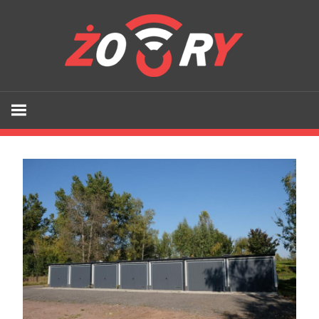
Skip
Zory
to
content
ORG