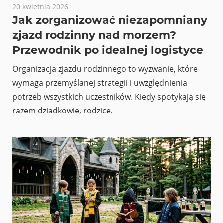
20 kwietnia 2026
Jak zorganizować niezapomniany
zjazd rodzinny nad morzem?
Przewodnik po idealnej logistyce
Organizacja zjazdu rodzinnego to wyzwanie, które
wymaga przemyślanej strategii i uwzględnienia
potrzeb wszystkich uczestników. Kiedy spotykają się
razem dziadkowie, rodzice,