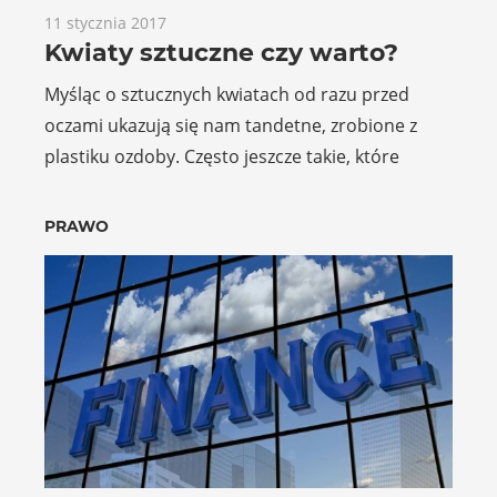
11 stycznia 2017
Kwiaty sztuczne czy warto?
Myśląc o sztucznych kwiatach od razu przed
oczami ukazują się nam tandetne, zrobione z
plastiku ozdoby. Często jeszcze takie, które
PRAWO