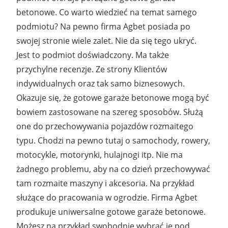
betonowe. Co warto wiedzieć na temat samego
podmiotu? Na pewno firma Agbet posiada po
swojej stronie wiele zalet. Nie da się tego ukryć.
Jest to podmiot doświadczony. Ma także
przychylne recenzje. Ze strony Klientów
indywidualnych oraz tak samo biznesowych.
Okazuje się, że gotowe garaże betonowe mogą być
bowiem zastosowane na szereg sposobów. Służą
one do przechowywania pojazdów rozmaitego
typu. Chodzi na pewno tutaj o samochody, rowery,
motocykle, motorynki, hulajnogi itp. Nie ma
żadnego problemu, aby na co dzień przechowywać
tam rozmaite maszyny i akcesoria. Na przykład
służące do pracowania w ogrodzie. Firma Agbet
produkuje uniwersalne gotowe garaże betonowe.
Możesz na przykład swobodnie wybrać je pod