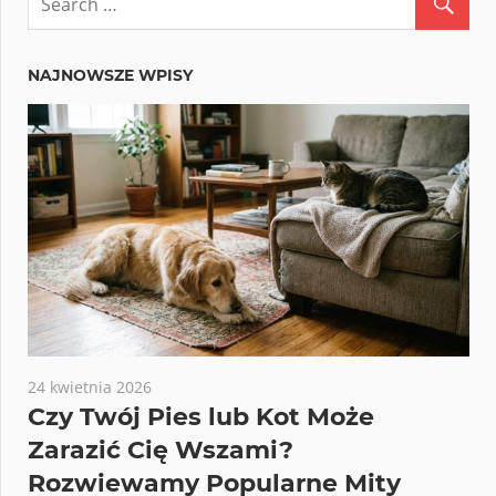
NAJNOWSZE WPISY
24 kwietnia 2026
Czy Twój Pies lub Kot Może
Zarazić Cię Wszami?
Rozwiewamy Popularne Mity