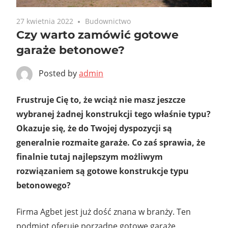
27 kwietnia 2022
Budownictwo
Czy warto zamówić gotowe
garaże betonowe?
Posted by
admin
Frustruje Cię to, że wciąż nie masz jeszcze
wybranej żadnej konstrukcji tego właśnie typu?
Okazuje się, że do Twojej dyspozycji są
generalnie rozmaite garaże. Co zaś sprawia, że
finalnie tutaj najlepszym możliwym
rozwiązaniem są gotowe konstrukcje typu
betonowego?
Firma Agbet jest już dość znana w branży. Ten
podmiot oferuje porządne gotowe garaże