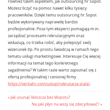
również takim aspektem, jak outsourcing hr Sopot.
Możesz liczyć na pomoc nawet kilku tysięcy
pracowników. Dzięki temu outsourcing hr Sopot
będzie wykonywany naprawdę bardzo
profesjonalnie. Poza tym eksperci pomagają m.in.
zarządzać procesami rekrutacyjnymi oraz
wskazują, co trzeba robić, aby polepszyć swój
wizerunek itp. Po prostu świadczą w ramach tego
tematu usługi marketingowe. Interesuje Cię więcej
informacji na temat tego konkretnego
zagadnienia? W takim razie warto zapoznać się z
ofertą profesjonalnej i cenionej firmy
https://veritahr.com/uslugi/rekrutacja-stala/
.
Nawigacja
Previous
Jak usunąć kleszcza bez kłopotu?
Post:
Next
Na jaki płyn na wszy się zdecydować?
wpisu