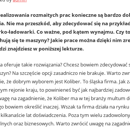
ealizowania rozmaitych prac konieczne są bardzo dob
ia. Nie ma przeszkód, aby zdecydować się na przykła
rko-ładowarki. Co ważne, pod kątem wynajmu. Czy to
ują się te maszyny? Jakie prace można dzięki nim zr
i znajdziesz w poniższej lekturze.
ma oferuje takie rozwiązania? Chcesz bowiem zdecydować 
szyn? Na szczęście opcji zasadniczo nie brakuje. Warto zw
ie, że dobrym wyborem jest Koliber. To śląska firma. Jak 
ym rejonie kraju, to powinieneś być jak najbardziej zado
wagę na zagadnienie, że Koliber ma w tej branży multum d
 bowiem określić inaczej. Wszak ta firma działa na rynku
kilkanaście lat doświadczenia. Poza tym wielu zadowolony
lnych oraz biznesowych. Warto zwrócić uwagę na zagadnien