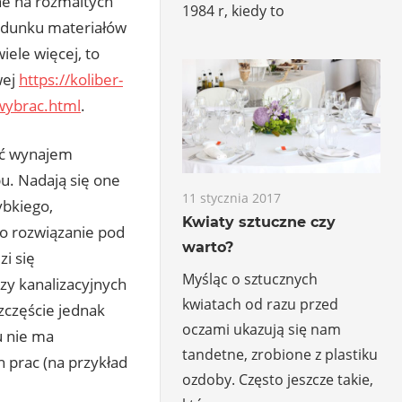
ne na rozmaitych
1984 r, kiedy to
adunku materiałów
iele więcej, to
wej
https://koliber-
-wybrac.html
.
ać wynajem
pu. Nadają się one
11 stycznia 2017
ybkiego,
Kwiaty sztuczne czy
to rozwiązanie pod
warto?
i się
Myśląc o sztucznych
zy kanalizacyjnych
kwiatach od razu przed
zczęście jednak
oczami ukazują się nam
u nie ma
tandetne, zrobione z plastiku
 prac (na przykład
ozdoby. Często jeszcze takie,