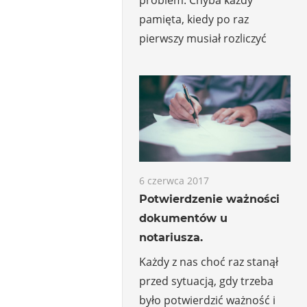
pamięta, kiedy po raz
pierwszy musiał rozliczyć
6 czerwca 2017
Potwierdzenie ważności
dokumentów u
notariusza.
Każdy z nas choć raz stanął
przed sytuacją, gdy trzeba
było potwierdzić ważność i