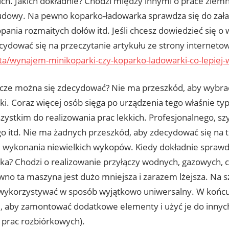
kich. Jakich dokładnie? Chodzi między innymi o prace ziem
udowy. Na pewno koparko-ładowarka sprawdza się do zał
pania rozmaitych dołów itd. Jeśli chcesz dowiedzieć się o w
cydować się na przeczytanie artykułu ze strony interneto
rta/wynajem-minikoparki-czy-koparko-ladowarki-co-lepiej
zcze można się zdecydować? Nie ma przeszkód, aby wybr
i. Coraz więcej osób sięga po urządzenia tego właśnie ty
zystkim do realizowania prac lekkich. Profesjonalnego, sz
o itd. Nie ma żadnych przeszkód, aby zdecydować się na 
wykonania niewielkich wykopów. Kiedy dokładnie sprawdz
ka? Chodzi o realizowanie przyłączy wodnych, gazowych, c
wno ta maszyna jest dużo mniejsza i zarazem lżejsza. Na s
wykorzystywać w sposób wyjątkowo uniwersalny. W końc
, aby zamontować dodatkowe elementy i użyć je do innych
h prac rozbiórkowych).