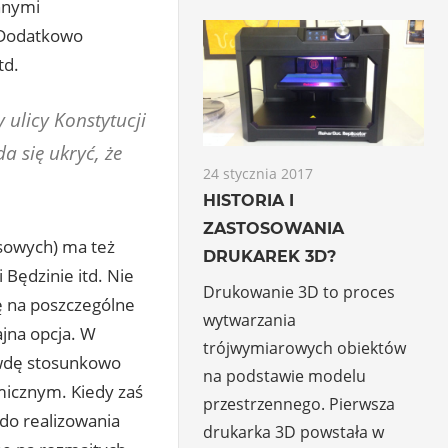
innymi
 Dodatkowo
td.
 ulicy Konstytucji
da się ukryć, że
24 stycznia 2017
HISTORIA I
ZASTOSOWANIA
sowych) ma też
DRUKAREK 3D?
 Będzinie itd. Nie
Drukowanie 3D to proces
ę na poszczególne
wytwarzania
ajna opcja. W
trójwymiarowych obiektów
rawdę stosunkowo
na podstawie modelu
micznym. Kiedy zaś
przestrzennego. Pierwsza
do realizowania
drukarka 3D powstała w