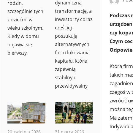
dynamiczną
rodzin,
transformację, a
szczególnie tych
Podczas r
inwestorzy coraz
z dziećmi w
urządzen
częściej
wieku szkolnym.
czy kopa
poszukują
Kiedy w domu
Czym cech
alternatywnych
pojawia się
Odpowiedz
form lokowania
pierwszy
kapitału, które
Która fir
zapewnią
takich ma
stabilny i
zagadnien
przewidywalny
czegoś w t
zwrócić u
można tego
Ma zatem 
Indywidua
20 kwietnia 2026
31 marca 2026