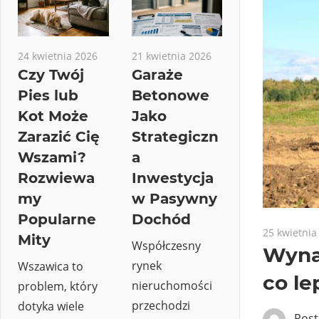
24 kwietnia 2026
21 kwietnia 2026
Czy Twój
Garaże
Pies lub
Betonowe
Kot Może
Jako
Zarazić Cię
Strategiczn
Wszami?
a
Rozwiewa
Inwestycja
my
w Pasywny
Popularne
Dochód
25 kwietnia
Mity
Współczesny
Wynaj
rynek
Wszawica to
co le
nieruchomości
problem, który
przechodzi
dotyka wiele
Pos