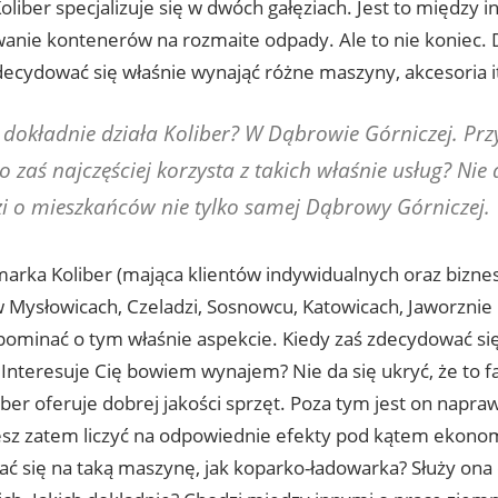
liber specjalizuje się w dwóch gałęziach. Jest to między 
nie kontenerów na rozmaite odpady. Ale to nie koniec.
ecydować się właśnie wynająć różne maszyny, akcesoria i
 dokładnie działa Koliber? W Dąbrowie Górniczej. Przy
o zaś najczęściej korzysta z takich właśnie usług? Nie 
i o mieszkańców nie tylko samej Dąbrowy Górniczej.
arka Koliber (mająca klientów indywidualnych oraz bizne
 Mysłowicach, Czeladzi, Sosnowcu, Katowicach, Jaworznie i
ominać o tym właśnie aspekcie. Kiedy zaś zdecydować si
Interesuje Cię bowiem wynajem? Nie da się ukryć, że to f
iber oferuje dobrej jakości sprzęt. Poza tym jest on nap
esz zatem liczyć na odpowiednie efekty pod kątem ekono
ć się na taką maszynę, jak koparko-ładowarka? Służy ona 