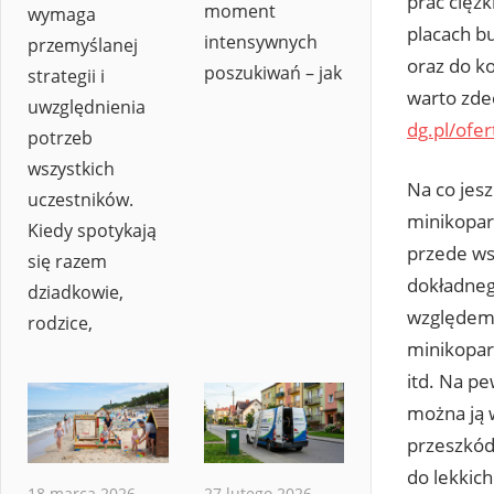
prac cięż
moment
wymaga
placach b
intensywnych
przemyślanej
oraz do ko
poszukiwań – jak
strategii i
warto zde
uwzględnienia
dg.pl/ofe
potrzeb
wszystkich
Na co jes
uczestników.
minikopark
Kiedy spotykają
przede ws
się razem
dokładneg
dziadkowie,
względem 
rodzice,
minikopar
itd. Na pe
można ją 
przeszkód
do lekkic
18 marca 2026
27 lutego 2026