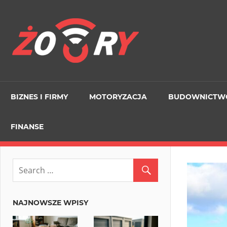
Skip
to
Zory
content
ORG
BIZNES I FIRMY
MOTORYZACJA
BUDOWNICTW
FINANSE
NAJNOWSZE WPISY