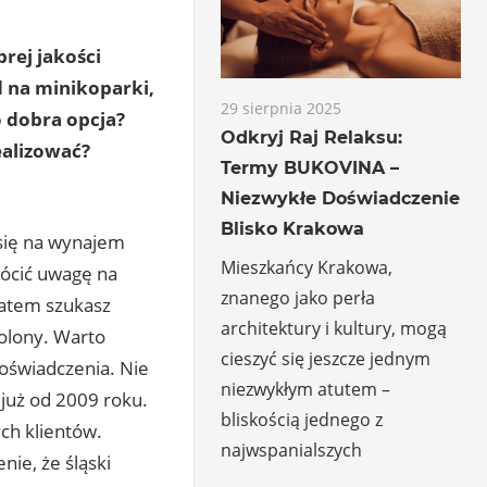
rej jakości
d na minikoparki,
29 sierpnia 2025
 dobra opcja?
Odkryj Raj Relaksu:
ealizować?
Termy BUKOVINA –
Niezwykłe Doświadczenie
Blisko Krakowa
się na wynajem
Mieszkańcy Krakowa,
rócić uwagę na
znanego jako perła
zatem szukasz
architektury i kultury, mogą
wolony. Warto
cieszyć się jeszcze jednym
oświadczenia. Nie
niezwykłym atutem –
 już od 2009 roku.
bliskością jednego z
ch klientów.
najwspanialszych
ie, że śląski