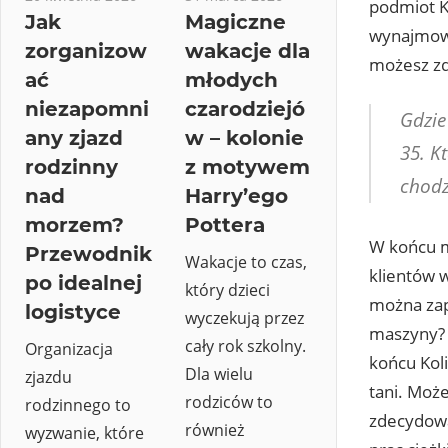
podmiot Ko
Jak
Magiczne
wynajmowa
zorganizow
wakacje dla
możesz zd
ać
młodych
niezapomni
czarodziejó
Gdzie
any zjazd
w – kolonie
35. Kt
rodzinny
z motywem
chodz
nad
Harry’ego
morzem?
Pottera
W końcu m
Przewodnik
Wakacje to czas,
klientów w
po idealnej
który dzieci
można zap
logistyce
wyczekują przez
maszyny? 
cały rok szkolny.
Organizacja
końcu Kol
Dla wielu
zjazdu
tani. Moż
rodziców to
rodzinnego to
zdecydowa
również
wyzwanie, które