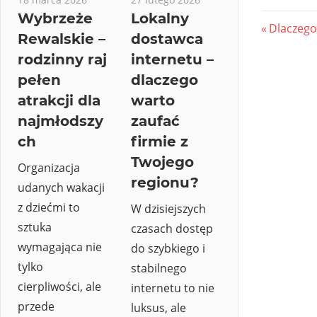
Wybrzeże
Lokalny
Nawi
Previous
Dlaczego
Rewalskie –
dostawca
Post:
wpis
rodzinny raj
internetu –
pełen
dlaczego
atrakcji dla
warto
najmłodszy
zaufać
ch
firmie z
Twojego
Organizacja
regionu?
udanych wakacji
z dziećmi to
W dzisiejszych
sztuka
czasach dostęp
wymagająca nie
do szybkiego i
tylko
stabilnego
cierpliwości, ale
internetu to nie
przede
luksus, ale