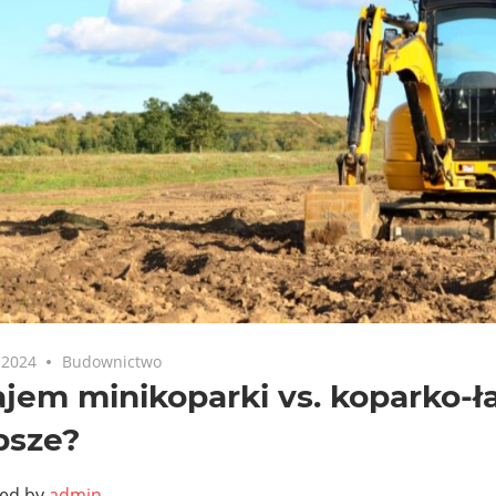
 2024
Budownictwo
em minikoparki vs. koparko-ł
psze?
ted by
admin