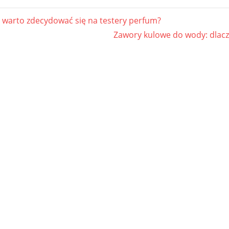
gacja
 warto zdecydować się na testery perfum?
Next
Zawory kulowe do wody: dlacz
u
Post: