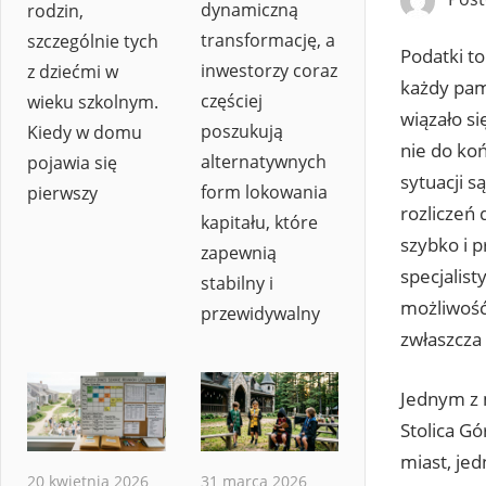
dynamiczną
rodzin,
transformację, a
szczególnie tych
Podatki t
inwestorzy coraz
z dziećmi w
każdy pam
częściej
wieku szkolnym.
wiązało si
poszukują
Kiedy w domu
nie do ko
alternatywnych
pojawia się
sytuacji 
form lokowania
pierwszy
rozliczeń
kapitału, które
szybko i p
zapewnią
specjalis
stabilny i
możliwość
przewidywalny
zwłaszcza
Jednym z m
Stolica Gó
miast, jed
20 kwietnia 2026
31 marca 2026