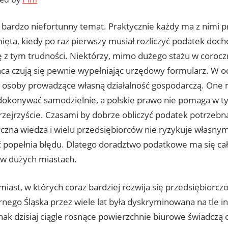
o bardzo niefortunny temat. Praktycznie każdy ma z nimi 
ięta, kiedy po raz pierwszy musiał rozliczyć podatek doch
ę z tym trudności. Niektórzy, mimo dużego stażu w corocz
ńca czują się pewnie wypełniając urzędowy formularz. W o
są osoby prowadzące własną działalność gospodarczą. One
 dokonywać samodzielnie, a polskie prawo nie pomaga w ty
rzejrzyście. Czasami by dobrze obliczyć podatek potrzebna
tyczna wiedza i wielu przedsiębiorców nie ryzykuje własny
 popełnia błędu. Dlatego doradztwo podatkowe ma się ca
 w dużych miastach.
iast, w których coraz bardziej rozwija się przedsiębiorcz
rnego Śląska przez wiele lat była dyskryminowana na tle i
nak dzisiaj ciągle rosnące powierzchnie biurowe świadczą 