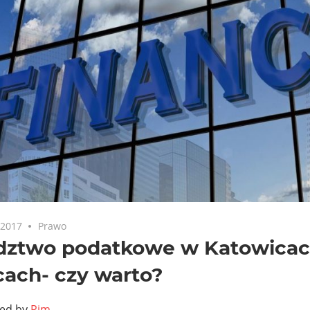
 2017
Prawo
dztwo podatkowe w Katowicac
cach- czy warto?
ted by
Pim