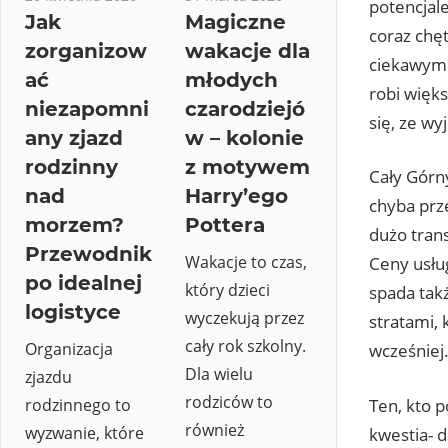
potencjal
Jak
Magiczne
coraz chęt
zorganizow
wakacje dla
ciekawym r
ać
młodych
robi więks
niezapomni
czarodziejó
się, ze wy
any zjazd
w – kolonie
rodzinny
z motywem
Cały Górn
nad
Harry’ego
chyba prz
morzem?
Pottera
dużo tran
Przewodnik
Wakacje to czas,
Ceny usłu
po idealnej
który dzieci
spada takż
logistyce
wyczekują przez
stratami,
cały rok szkolny.
Organizacja
wcześniej
Dla wielu
zjazdu
rodziców to
rodzinnego to
Ten, kto p
również
wyzwanie, które
kwestia- d