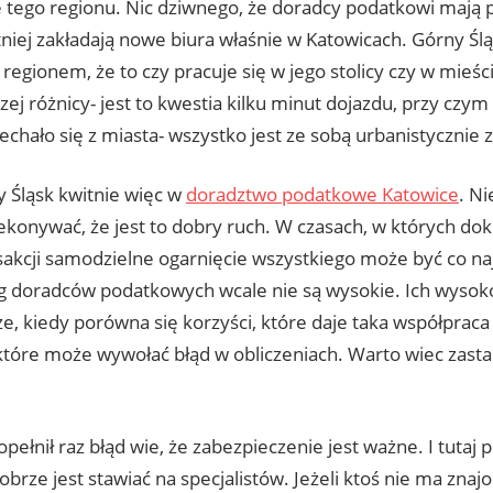
e tego regionu. Nic dziwnego, że doradcy podatkowi mają p
niej zakładają nowe biura właśnie w Katowicach. Górny Śląs
egionem, że to czy pracuje się w jego stolicy czy w mieś
zej różnicy- jest to kwestia kilku minut dojazdu, przy czy
jechało się z miasta- wszystko jest ze sobą urbanistycznie 
y Śląsk kwitnie więc w
doradztwo podatkowe Katowice
. Ni
ekonywać, że jest to dobry ruch. W czasach, w których dok
sakcji samodzielne ogarnięcie wszystkiego może być co naj
g doradców podatkowych wcale nie są wysokie. Ich wysoko
e, kiedy porówna się korzyści, które daje taka współpraca
 które może wywołać błąd w obliczeniach. Warto wiec zasta
.
opełnił raz błąd wie, że zabezpieczenie jest ważne. I tutaj 
obrze jest stawiać na specjalistów. Jeżeli ktoś nie ma znaj