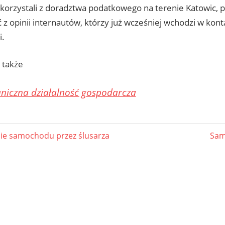
 korzystali z doradztwa podatkowego na terenie Katowic, 
 z opinii internautów, którzy już wcześniej wchodzi w kon
i.
 także
niczna działalność gospodarcza
gacja
Nex
ie samochodu przez ślusarza
Sam
Post
u