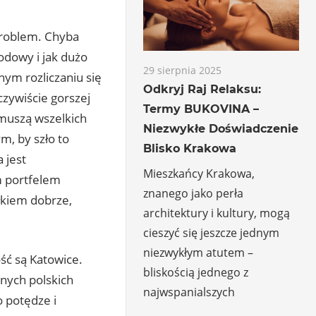
problem. Chyba
odowy i jak dużo
29 sierpnia 2025
nym rozliczaniu się
Odkryj Raj Relaksu:
czywiście gorszej
Termy BUKOVINA –
 muszą wszelkich
Niezwykłe Doświadczenie
m, by szło to
Blisko Krakowa
 jest
Mieszkańcy Krakowa,
m portfelem
znanego jako perła
łkiem dobrze,
architektury i kultury, mogą
cieszyć się jeszcze jednym
niezwykłym atutem –
ość są Katowice.
bliskością jednego z
nnych polskich
najwspanialszych
o potędze i