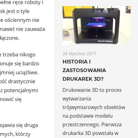
ełne ręce roboty i
k jest o tyle
cie ościennym nie
m nawet nie zauważa
złączone.
24 stycznia 2017
e trzeba nikogo
HISTORIA I
onuje się bardzo
ZASTOSOWANIA
mniej uciążliwe.
DRUKAREK 3D?
ść drastycznie
 z potencjalnymi
Drukowanie 3D to proces
wytwarzania
nowić się
trójwymiarowych obiektów
na podstawie modelu
przestrzennego. Pierwsza
pojawia się druga
drukarka 3D powstała w
omych, którzy