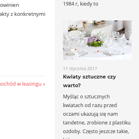
1984 r, kiedy to
powinien
takty z konkretnymi
11 stycznia 2017
Kwiaty sztuczne czy
t
ochód w leasingu
warto?
:
Myśląc o sztucznych
kwiatach od razu przed
oczami ukazują się nam
tandetne, zrobione z plastiku
ozdoby. Często jeszcze takie,