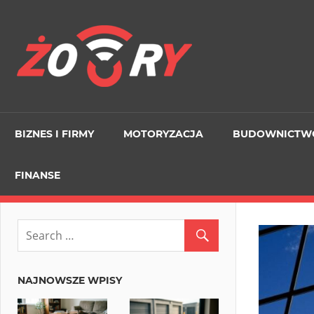
Skip
to
Zory
content
ORG
BIZNES I FIRMY
MOTORYZACJA
BUDOWNICTW
FINANSE
NAJNOWSZE WPISY