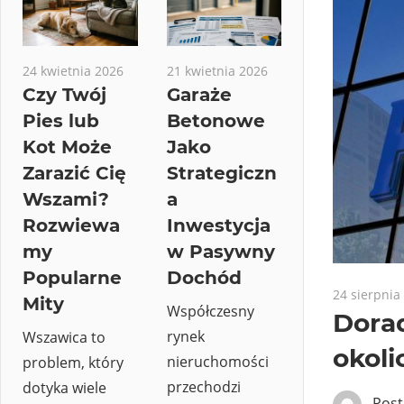
24 kwietnia 2026
21 kwietnia 2026
Czy Twój
Garaże
Pies lub
Betonowe
Kot Może
Jako
Zarazić Cię
Strategiczn
Wszami?
a
Rozwiewa
Inwestycja
my
w Pasywny
Popularne
Dochód
24 sierpnia
Mity
Współczesny
Dora
rynek
Wszawica to
okoli
nieruchomości
problem, który
przechodzi
dotyka wiele
Pos