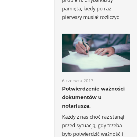
pamięta, kiedy po raz
pierwszy musiał rozliczyć
6 czerwca 2017
Potwierdzenie ważności
dokumentów u
notariusza.
Każdy z nas choć raz stanął
przed sytuacją, gdy trzeba
było potwierdzić ważność i