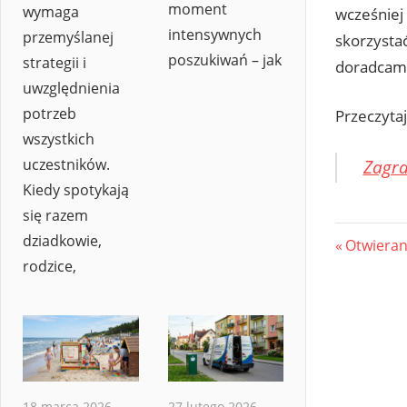
moment
wymaga
wcześniej
intensywnych
przemyślanej
skorzystać
poszukiwań – jak
strategii i
doradcam
uwzględnienia
potrzeb
Przeczytaj
wszystkich
uczestników.
Zagra
Kiedy spotykają
się razem
dziadkowie,
Nawi
Previous
Otwieran
rodzice,
Post:
wpis
18 marca 2026
27 lutego 2026