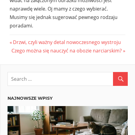
widać na załączonym obrazku możliwości jest
naprawdę wiele. Oj mamy z czego wybierać.
Musimy się jednak sugerować pewnego rodzaju
poradami.
Nawigacja
Previous
Drzwi, czyli ważny detal nowoczesnego wystroju
Next
Post:
Czego można się nauczyć na obozie narciarskim?
wpisu
Post:
NAJNOWSZE WPISY