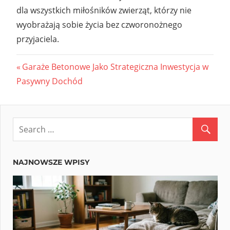
dla wszystkich miłośników zwierząt, którzy nie
wyobrażają sobie życia bez czworonożnego
przyjaciela.
Nawigacja
Previous
Garaże Betonowe Jako Strategiczna Inwestycja w
Post:
Pasywny Dochód
wpisu
NAJNOWSZE WPISY