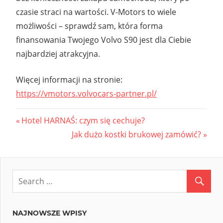
czasie straci na wartości. V-Motors to wiele
możliwości – sprawdź sam, która forma
finansowania Twojego Volvo S90 jest dla Ciebie
najbardziej atrakcyjna.
Więcej informacji na stronie:
https://vmotors.volvocars-
partner.pl/
Nawigacja
Previous
Hotel HARNAŚ: czym się cechuje?
Post:
Next
Jak dużo kostki brukowej zamówić?
wpisu
Post:
NAJNOWSZE WPISY