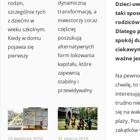
dynamiczną
rodzin,
Dzieci uw
transformację, a
szczególnie tych
taki spos
inwestorzy coraz
z dziećmi w
rodziców 
częściej
wieku szkolnym.
Dlatego 
poszukują
Kiedy w domu
spokój d
alternatywnych
pojawia się
ciekawym 
form lokowania
pierwszy
ważne jes
kapitału, które
zapewnią
Na pewno K
stabilny i
chwilę, to
przewidywalny
interesuj
trudno nie
się na wa
plaży. Po
zakątków 
20 kwietnia 2026
31 marca 2026