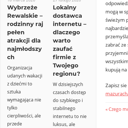
odpowiedz
Wybrzeże
Lokalny
mogą w sp
Rewalskie –
dostawca
świeżym p
rodzinny raj
internetu –
najbardzi
pełen
dlaczego
przemyśla
atrakcji dla
warto
zabrać ze 
najmłodszy
zaufać
przyjemni
ch
firmie z
wszystkim
Twojego
Organizacja
kupują na
regionu?
udanych wakacji
z dziećmi to
W dzisiejszych
Zapisz si
sztuka
czasach dostęp
mazurach
wymagająca nie
do szybkiego i
tylko
Nawi
stabilnego
Previous
Czego mo
cierpliwości, ale
internetu to nie
Post:
wpis
przede
luksus, ale