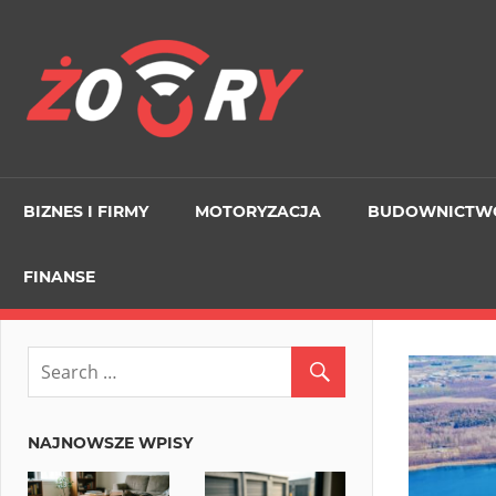
Skip
to
Zory
content
ORG
BIZNES I FIRMY
MOTORYZACJA
BUDOWNICTW
FINANSE
NAJNOWSZE WPISY