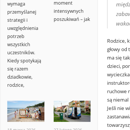
moment
wymaga
międz
intensywnych
przemyślanej
zabaw
poszukiwań – jak
strategii i
waka
uwzględnienia
potrzeb
Rodzice, k
wszystkich
głowy od t
uczestników.
ma się ta
Kiedy spotykają
dzieci, po
się razem
wycieczka
dziadkowie,
instrukto
rodzice,
ruchowe n
są niemal
Jeśli nie 
zastanawia
towarzysz
18 marca 2026
27 lutego 2026