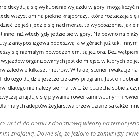
óre decydują się wykupienie wyjazdu w góry, mogą liczyć n
zede wszystkim na piękne krajobrazy, które roztaczają si
zieć, że jeśli jedzie się nad morze, to wyposażenie, jakie 
st inne, niż wtedy gdy jedzie się w góry. Na pewno na plaż
uty z antypoślizgową podeszwą, a w górach już tak. Innym
ieszy się niemałym powodzeniem, są jeziora. Bez wątpieni
wyjazdów organizowanych jest do miejsc, w których od jez
ów zaledwie kilkaset metrów. W takiej scenerii wakacje n
li do tego dojdzie jeszcze ciekawy program. Jest on dobra
w, dlatego nie należy się martwić, że pociecha sobie z cz
zwyczaj znajduje się pływanie rowerkami wodnymi i łowien
dla małych adeptów żeglarstwa przewidziane są także inne
ko wróci do domu z dodatkową wiedzą na temat jezior 
 nim znajdują. Dowie się, że jezioro to zamknięty akwe