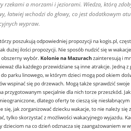
y rzekami a morzami i jeziorami. Wiedza, którą zdob
y, łatwiej wchodzi do głowy, co jest dodatkowym atu
cyjnych wypraw.
tórzy poszukują odpowiedniej propozycji na kogis.pl, częs
ak dużej ilości propozycji. Nie sposób nudzić się w wakacje, 
k obszerny wybór.
Kolonie na Mazurach
zainteresują i mn
nieważ dla każdego przewidziane są inne atrakcje. Jedną z
 do parku linowego, w którym dzieci mogą pod okiem do
rów wspinać się po drzewach. Mogą także sprawdzić swoje
a przygotowanym specjalnie dla nich torze przeszkód. Jak
 nieograniczone, dlatego oferty te cieszą się niesłabnąc
wie się, jak zorganizować dziecku wakacje, to nie należy się
ć, tylko skorzystać z możliwości wakacyjnego wyjazdu. Ka
y dzieciom na co dzień odznacza się zaangażowaniem w 