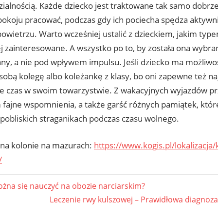
ialnością. Każde dziecko jest traktowane tak samo dobrze
okoju pracować, podczas gdy ich pociecha spędza aktywni
owietrzu. Warto wcześniej ustalić z dzieckiem, jakim type
ej zainteresowane. A wszystko po to, by została ona wybr
ny, a nie pod wpływem impulsu. Jeśli dziecko ma możliwoś
sobą kolegę albo koleżankę z klasy, bo oni zapewne też naj
e czas w swoim towarzystwie. Z wakacyjnych wyjazdów pr
 fajne wspomnienia, a także garść różnych pamiątek, któr
 pobliskich straganikach podczas czasu wolnego.
e na kolonie na mazurach:
https://www.kogis.pl/lokalizacja/
/
gacja
żna się nauczyć na obozie narciarskim?
Next
Leczenie rwy kulszowej – Prawidłowa diagnoza
u
Post: