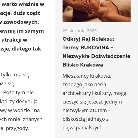
o warto właśnie w
acje, duża część
dów zawodowych.
apewnią im samym
29 sierpnia 2025
 atrakcji w
Odkryj Raj Relaksu:
Termy BUKOVINA –
sje, dlatego tak
Niezwykłe Doświadczenie
Blisko Krakowa
 tylko ma się
Mieszkańcy Krakowa,
aże się
znanego jako perła
. Poza tym nie
architektury i kultury, mogą
 którzy decydują
cieszyć się jeszcze jednym
wy w wodzie i na
niezwykłym atutem –
tych mniej znanych
bliskością jednego z
najwspanialszych
ej przygody.