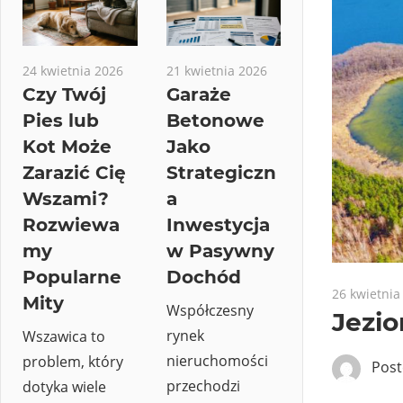
24 kwietnia 2026
21 kwietnia 2026
Czy Twój
Garaże
Pies lub
Betonowe
Kot Może
Jako
Zarazić Cię
Strategiczn
Wszami?
a
Rozwiewa
Inwestycja
my
w Pasywny
Popularne
Dochód
26 kwietnia
Mity
Współczesny
Jezio
rynek
Wszawica to
nieruchomości
problem, który
Pos
przechodzi
dotyka wiele