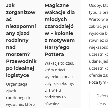
Jak
Magiczne
Osoby, kt
zorganizow
wakacje dla
typu, a pr
ać
młodych
Warto wied
niezapomni
czarodziejó
zabrać, je
any zjazd
w – kolonie
wysokie b
rodzinny
z motywem
również c
nad
Harry’ego
większość 
morzem?
Pottera
uczestnik
Przewodnik
udane, jeś
Wakacje to czas,
po idealnej
uczestnikó
który dzieci
logistyce
ofercie za
wyczekują przez
Poza tym 
cały rok szkolny.
Organizacja
Dla wielu
zjazdu
Dziec
rodziców to
rodzinnego to
się w
również
wyzwanie, które