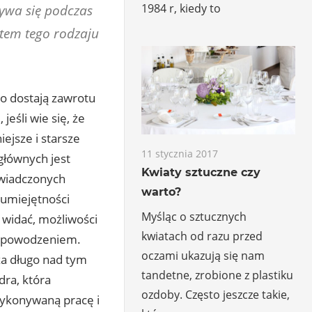
1984 r, kiedy to
ywa się podczas
tem tego rodzaju
to dostają zawrotu
jeśli wie się, że
iejsze i starsze
11 stycznia 2017
 głównych jest
Kwiaty sztuczne czy
świadczonych
warto?
 umiejętności
Myśląc o sztucznych
 widać, możliwości
kwiatach od razu przed
ym powodzeniem.
oczami ukazują się nam
 za długo nad tym
tandetne, zrobione z plastiku
dra, która
ozdoby. Często jeszcze takie,
wykonywaną pracę i