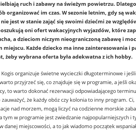
ielbiają ruch i zabawy na świeżym powietrzu. Dlateg
ób organizować im czas. W sezonie letnim, gdy są wak
nie jest w stanie zająć się swoimi dziećmi ze wzglę
poszukują oni ofert wakacyjnych wyjazdów, które z
ucha, a dzieciom niczym nieograniczoną zabawę i moc
miejscu. Każde dziecko ma inne zainteresowania i pa
t, żeby wybrana oferta była adekwatna z ich hobby.
ogis organizuje świetne wycieczki długoterminowe i jeśli
 warto przyjrzeć się, co znajduje się w programie, a jeśli ok
ący, to warto dokonać rezerwacji odpowiadającego terminu
 zauważyć, że każdy obóz czy kolonia to inny program. Ci,
kacje nad morzem, mogą liczyć na codzienne morskie zaba
za tym w programie jest zwiedzanie najpopularniejszych i 
w danej miejscowości, a to jak wiadomo początek wspaniał