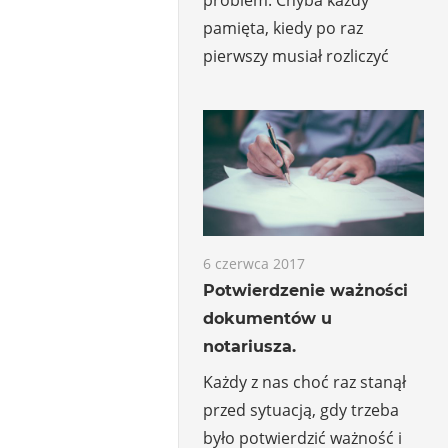
pamięta, kiedy po raz
pierwszy musiał rozliczyć
6 czerwca 2017
Potwierdzenie ważności
dokumentów u
notariusza.
Każdy z nas choć raz stanął
przed sytuacją, gdy trzeba
było potwierdzić ważność i