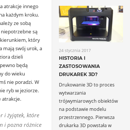
a atrakcje innego
ę na każdym kroku.
należy ze sobą
y niepotrzebne są
 kierunkiem, który
a mają swój urok, a
24 stycznia 2017
iora dzieli
HISTORIA I
a pewno będą
ZASTOSOWANIA
ny do wieku
DRUKAREK 3D?
ymś nie poradzi. W
Drukowanie 3D to proces
ie ryb w jeziorze.
wytwarzania
 atrakcje.
trójwymiarowych obiektów
na podstawie modelu
i żyjątek, które
przestrzennego. Pierwsza
n i pozna różnice
drukarka 3D powstała w