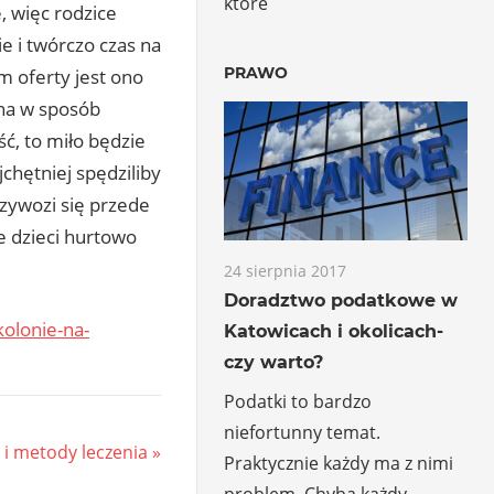
które
, więc rodzice
e i twórczo czas na
PRAWO
m oferty jest ono
ana w sposób
ć, to miło będzie
chętniej spędziliby
zywozi się przede
e dzieci hurtowo
24 sierpnia 2017
Doradztwo podatkowe w
kolonie-na-
Katowicach i okolicach-
czy warto?
Podatki to bardzo
niefortunny temat.
 i metody leczenia
Praktycznie każdy ma z nimi
problem. Chyba każdy