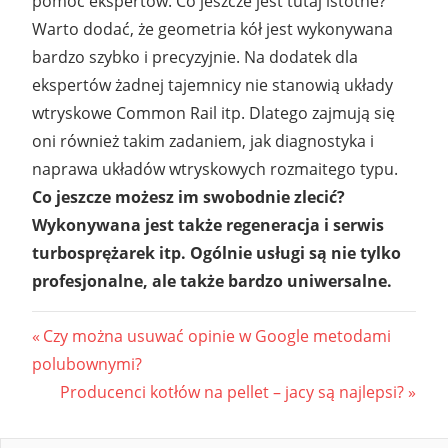
pomoc ekspertów. Co jeszcze jest tutaj istotne?
Warto dodać, że geometria kół jest wykonywana
bardzo szybko i precyzyjnie. Na dodatek dla
ekspertów żadnej tajemnicy nie stanowią układy
wtryskowe Common Rail itp. Dlatego zajmują się
oni również takim zadaniem, jak diagnostyka i
naprawa układów wtryskowych rozmaitego typu.
Co jeszcze możesz im swobodnie zlecić?
Wykonywana jest także regeneracja i serwis
turbosprężarek itp. Ogólnie usługi są nie tylko
profesjonalne, ale także bardzo uniwersalne.
Nawigacja
Previous
Czy można usuwać opinie w Google metodami
Post:
polubownymi?
wpisu
Next
Producenci kotłów na pellet – jacy są najlepsi?
Post: